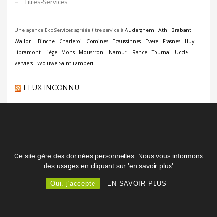
Titres-Services
Une agence EkoServices agréée titre-service à
Auderghem
-
Ath
-
Brabant
Wallon
-
Binche
-
Charleroi
-
Comines
-
Ecaussinnes
-
Evere
-
Frasnes
-
Huy
-
Libramont
-
Liège
-
Mons
-
Mouscron
-
Namur
-
Rance
-
Tournai
-
Uccle
-
Verviers
-
Woluwé-Saint-Lambert
FLUX INCONNU
Ce site gère des données personnelles. Nous vous informons
des usages en cliquant sur 'en savoir plus'
© 2018 - 2026 - Tous droits réservés - Luc Mespouille - Powered by
Digital BEATS
Oui, j'accepte
EN SAVOIR PLUS
Données personnelles et usage - Politique de confidentialité et
cookies