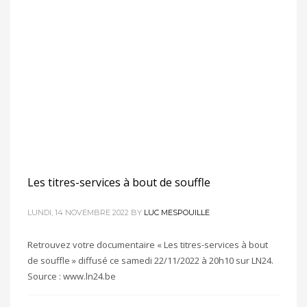
Lecteur
Media error: Format(s) not supported or source(s) not found
vidéo
Télécharger le fichier: https://www.ekoservices.be/presse/20221112ln24.mp4?_=1
Les titres-services à bout de souffle
LUNDI, 14 NOVEMBRE 2022
BY
LUC MESPOUILLE
Retrouvez votre documentaire « Les titres-services à bout
de souffle » diffusé ce samedi 22/11/2022 à 20h10 sur LN24.
Source : www.ln24.be